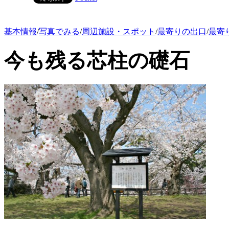
基本情報
/
写真でみる
/
周辺施設・スポット
/
最寄りの出口
/
最寄
今も残る芯柱の礎石