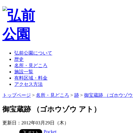
弘前公園について
歴史
名所・見どころ
施設一覧
有料区域・料金
アクセス方法
トップページ
>
名所・見どころ
>
跡
>
御宝蔵跡 （ゴホウゾウ
御宝蔵跡 （ゴホウゾウ アト）
更新日：2012年03月29日（木）
Pocket