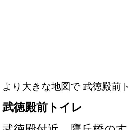
より大きな地図で 武徳殿前ト
武徳殿前トイレ
武徳殿付近、鷹丘橋のす