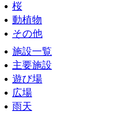
桜
動植物
その他
施設一覧
主要施設
遊び場
広場
雨天