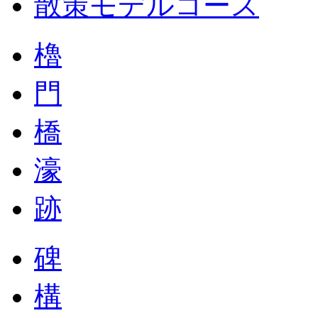
散策モデルコース
櫓
門
橋
濠
跡
碑
構