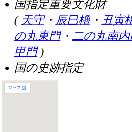
国指定重要文化財
(
天守
・
辰巳櫓
・
丑寅
の丸東門
・
二の丸南内
甲門
)
国の史跡指定