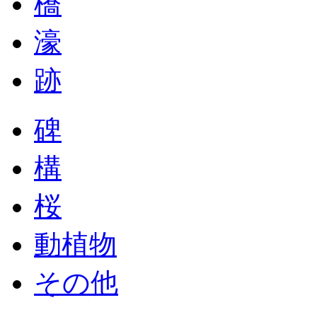
橋
濠
跡
碑
構
桜
動植物
その他