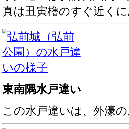
真は丑寅櫓のすぐ近くに
東南隅水戸違い
この水戸違いは、外濠の