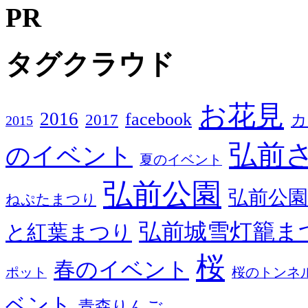
PR
タグクラウド
お花見
2016
facebook
2017
カ
2015
弘前
のイベント
夏のイベント
弘前公園
弘前公園
ねぷたまつり
弘前城雪灯籠ま
と紅葉まつり
桜
春のイベント
ポット
桜のトンネ
ベント
青森りんご