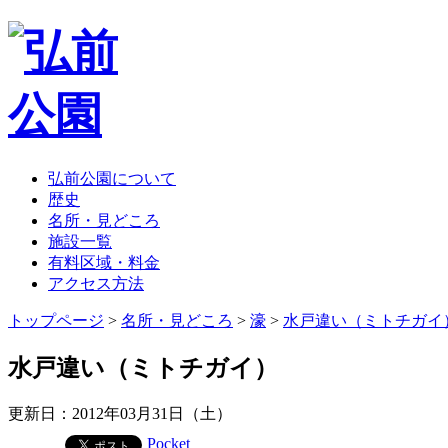
弘前公園について
歴史
名所・見どころ
施設一覧
有料区域・料金
アクセス方法
トップページ
>
名所・見どころ
>
濠
>
水戸違い（ミトチガイ
水戸違い（ミトチガイ）
更新日：2012年03月31日（土）
Pocket