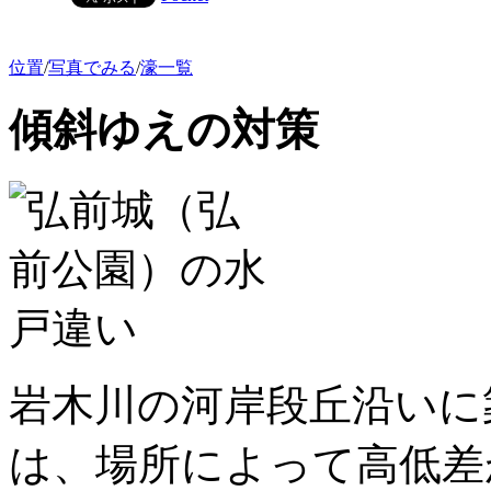
位置
/
写真でみる
/
濠一覧
傾斜ゆえの対策
岩木川の河岸段丘沿いに
は、場所によって高低差