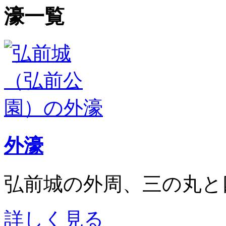
濠一覧
外濠
弘前城の外周、三の丸と
詳しく見る