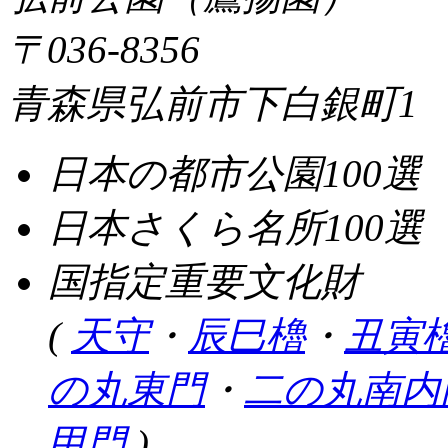
〒036-8356
青森県弘前市下白銀町1
日本の都市公園100選
日本さくら名所100選
国指定重要文化財
(
天守
・
辰巳櫓
・
丑寅
の丸東門
・
二の丸南内
甲門
)