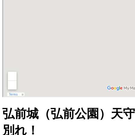
弘前城（弘前公園）天
別れ！