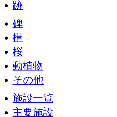
跡
碑
構
桜
動植物
その他
施設一覧
主要施設