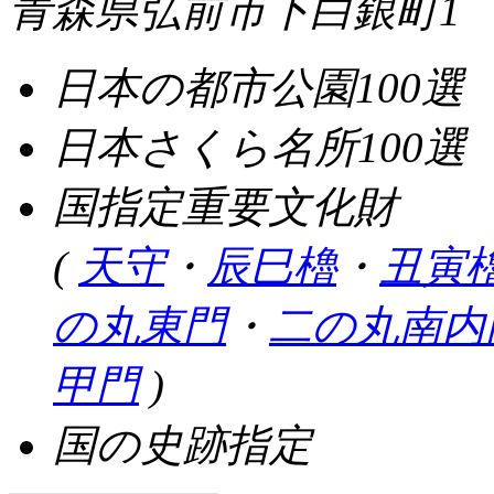
青森県弘前市下白銀町1
日本の都市公園100選
日本さくら名所100選
国指定重要文化財
(
天守
・
辰巳櫓
・
丑寅
の丸東門
・
二の丸南内
甲門
)
国の史跡指定