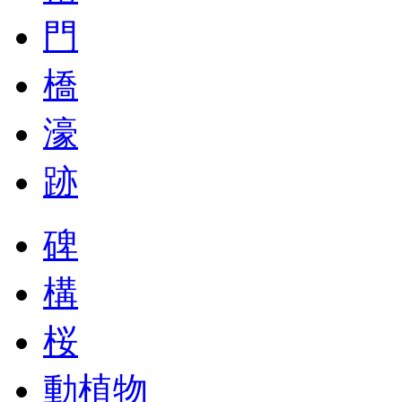
門
橋
濠
跡
碑
構
桜
動植物