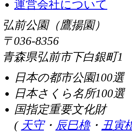
運営会社について
弘前公園（鷹揚園）
〒036-8356
青森県弘前市下白銀町1
日本の都市公園100選
日本さくら名所100選
国指定重要文化財
(
天守
・
辰巳櫓
・
丑寅