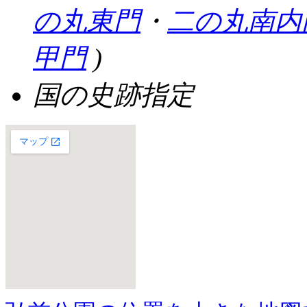
の丸東門
・
二の丸南内
甲門
)
国の史跡指定