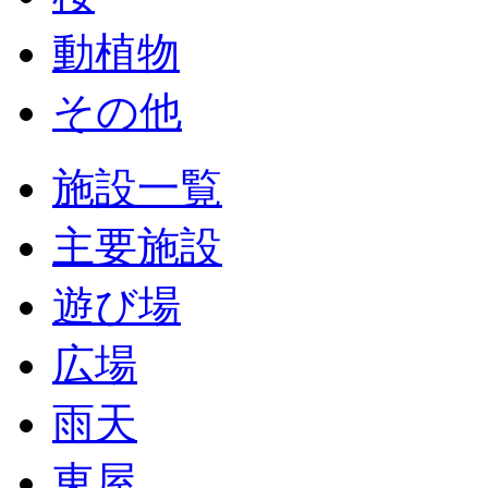
動植物
その他
施設一覧
主要施設
遊び場
広場
雨天
東屋