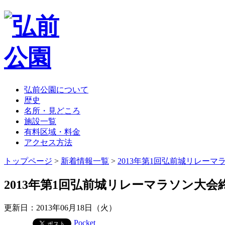
弘前公園について
歴史
名所・見どころ
施設一覧
有料区域・料金
アクセス方法
トップページ
>
新着情報一覧
>
2013年第1回弘前城リレーマ
2013年第1回弘前城リレーマラソン大会
更新日：2013年06月18日（火）
Pocket