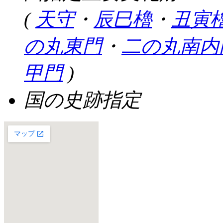
(
天守
・
辰巳櫓
・
丑寅
の丸東門
・
二の丸南内
甲門
)
国の史跡指定