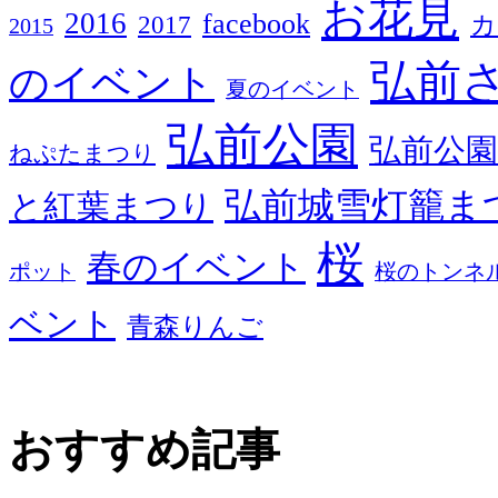
お花見
2016
facebook
2017
カ
2015
弘前
のイベント
夏のイベント
弘前公園
弘前公園
ねぷたまつり
弘前城雪灯籠ま
と紅葉まつり
桜
春のイベント
ポット
桜のトンネ
ベント
青森りんご
おすすめ記事