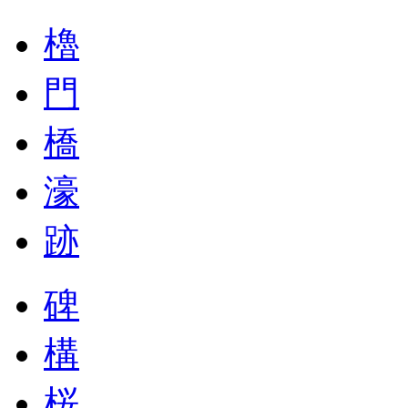
櫓
門
橋
濠
跡
碑
構
桜