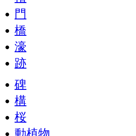
門
橋
濠
跡
碑
構
桜
動植物