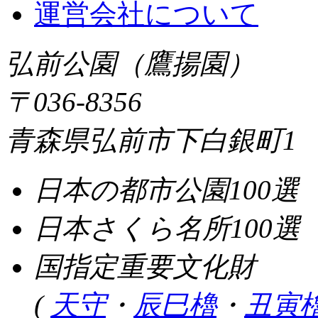
運営会社について
弘前公園（鷹揚園）
〒036-8356
青森県弘前市下白銀町1
日本の都市公園100選
日本さくら名所100選
国指定重要文化財
(
天守
・
辰巳櫓
・
丑寅