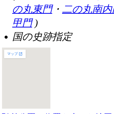
の丸東門
・
二の丸南内
甲門
)
国の史跡指定