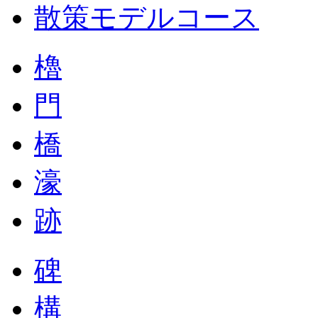
散策モデルコース
櫓
門
橋
濠
跡
碑
構