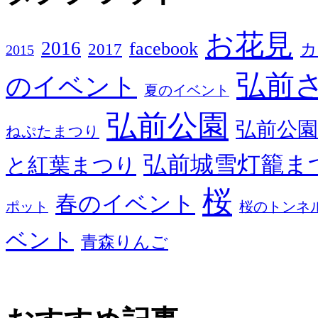
お花見
2016
facebook
2017
カ
2015
弘前
のイベント
夏のイベント
弘前公園
弘前公園
ねぷたまつり
弘前城雪灯籠ま
と紅葉まつり
桜
春のイベント
ポット
桜のトンネ
ベント
青森りんご