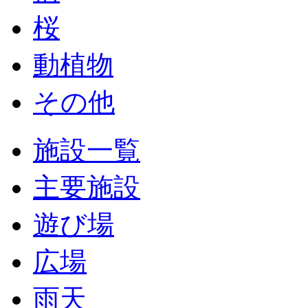
桜
動植物
その他
施設一覧
主要施設
遊び場
広場
雨天