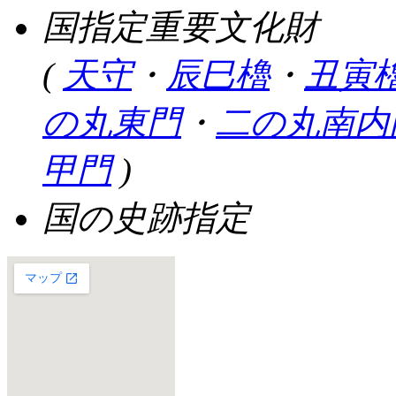
国指定重要文化財
(
天守
・
辰巳櫓
・
丑寅
の丸東門
・
二の丸南内
甲門
)
国の史跡指定