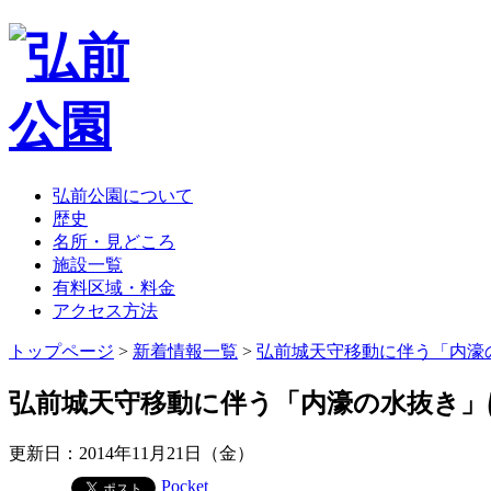
弘前公園について
歴史
名所・見どころ
施設一覧
有料区域・料金
アクセス方法
トップページ
>
新着情報一覧
>
弘前城天守移動に伴う「内濠の
弘前城天守移動に伴う「内濠の水抜き」は
更新日：2014年11月21日（金）
Pocket