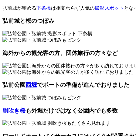
弘前城が望める
下条橋
は相変わらず人気の
撮影スポット
とな
弘前城と桜のつぼみ
海外からの観光客の方、団体旅行の方々など
弘前公園
西堀
でボートの準備が進んでおりました
胴吹き桜
も外堀だけではなく公園内でも多数