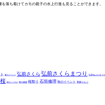
腰を落ち着けてカモの親子の水上行進も見ることができます。
弘前さくらまつり
弘前さくら
ント
弘前ねぷたまつ
夏のイベント
桜
石垣修理
桜祭り
秋のイベント
青森りんご
桜の絨毯
桜のトンネル