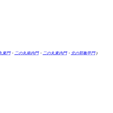
丸東門
・
二の丸南内門
・
二の丸東内門
・
北の郭亀甲門
)