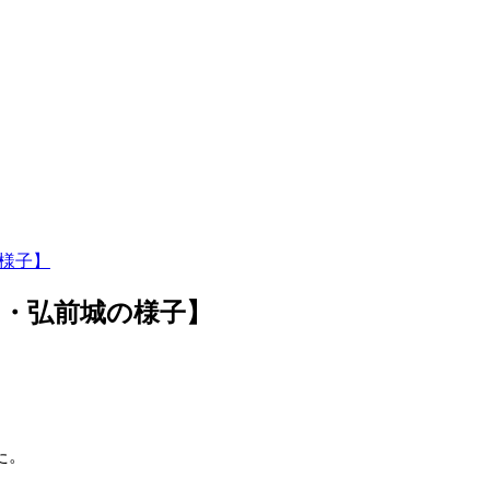
の様子】
園・弘前城の様子】
た。