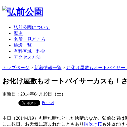
弘前公園について
歴史
名所・見どころ
施設一覧
有料区域・料金
アクセス方法
トップページ
>
新着情報一覧
>
お化け屋敷もオートバイサーカス
お化け屋敷もオートバイサーカスも！さくら
更新日：2014年04月19日（土）
Pocket
本日（2014/4/19）も晴れ晴れとした快晴のなか、弘前
ここ数日、お天気に恵まれたこともあり
胴吹き桜
も外堀だけ