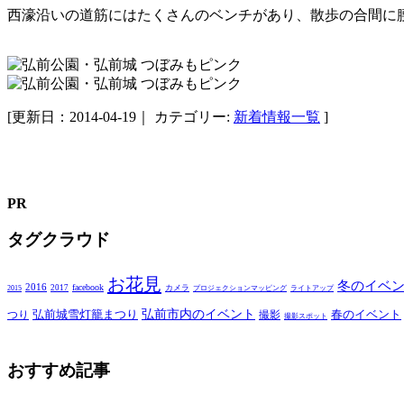
西濠沿いの道筋にはたくさんのベンチがあり、散歩の合間に
[更新日：2014-04-19｜
カテゴリー:
新着情報一覧
]
PR
タグクラウド
お花見
冬のイベ
2016
facebook
2017
カメラ
2015
プロジェクションマッピング
ライトアップ
弘前市内のイベント
弘前城雪灯籠まつり
春のイベント
つり
撮影
撮影スポット
おすすめ記事