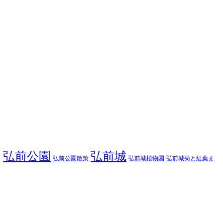
弘前公園
弘前城
弘前公園散策
弘前城菊と紅葉ま
弘前城植物園
り