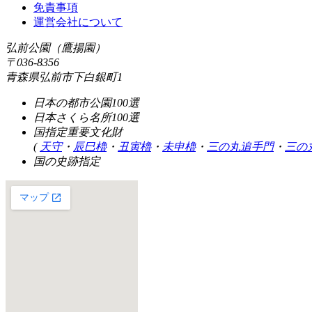
免責事項
運営会社について
弘前公園（鷹揚園）
〒036-8356
青森県弘前市下白銀町1
日本の都市公園100選
日本さくら名所100選
国指定重要文化財
(
天守
・
辰巳櫓
・
丑寅櫓
・
未申櫓
・
三の丸追手門
・
三の
国の史跡指定