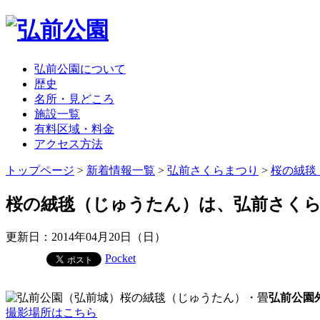
弘前公園について
歴史
名所・見どころ
施設一覧
有料区域・料金
アクセス方法
トップページ
>
新着情報一覧
>
弘前さくらまつり
>
桜の絨毯
桜の絨毯（じゅうたん）は、弘前さく
更新日：2014年04月20日（日）
Pocket
弘前公園外
撮影場所はこちら