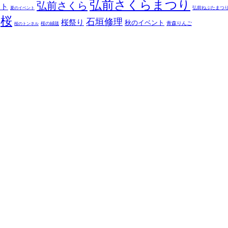
弘前さくらまつり
弘前さくら
ント
弘前ねぷたまつ
夏のイベント
桜
石垣修理
桜祭り
秋のイベント
青森りんご
桜の絨毯
桜のトンネル