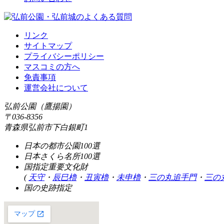
リンク
サイトマップ
プライバシーポリシー
マスコミの方へ
免責事項
運営会社について
弘前公園（鷹揚園）
〒036-8356
青森県弘前市下白銀町1
日本の都市公園100選
日本さくら名所100選
国指定重要文化財
(
天守
・
辰巳櫓
・
丑寅櫓
・
未申櫓
・
三の丸追手門
・
三の
国の史跡指定