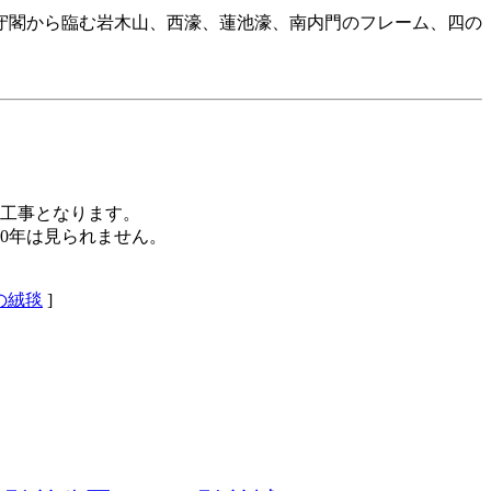
守閣から臨む岩木山、西濠、蓮池濠、南内門のフレーム、四の
な工事となります。
0年は見られません。
の絨毯
]