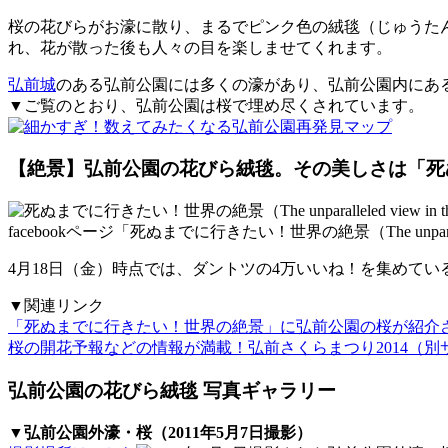
桜の花びらがお濠に散り、まるでピンク色の絨毯（じゅうた
れ、花が散った後も人々の目を楽しませてくれます。
弘前城
のある弘前公園には多くの濠があり、弘前公園内にあ
▼ご覧のとおり、弘前公園は桜で埋め尽くされています。
【絶景】弘前公園の花びら絨毯。その美しさは「死
facebookページ「死ぬまでに行きたい！世界の絶景（The unparal
4月18日（金）時点では、ダントツの4万いいね！を集めて
▼関連リンク
「死ぬまでに行きたい！世界の絶景」に弘前公園の桜が紹介
桜の開花予報などの情報が満載！弘前さくらまつり2014（別
弘前公園の花びら絨毯 写真ギャラリー
▼弘前公園外濠・桜（2011年5月7日撮影）