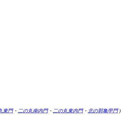
丸東門
・
二の丸南内門
・
二の丸東内門
・
北の郭亀甲門
)