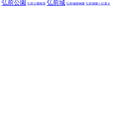
弘前公園
弘前城
弘前公園散策
弘前城菊と紅葉ま
弘前城植物園
り