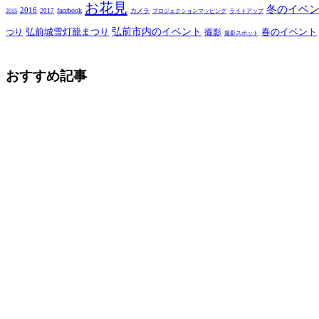
お花見
冬のイベ
2016
facebook
2017
カメラ
2015
プロジェクションマッピング
ライトアップ
弘前市内のイベント
弘前城雪灯籠まつり
春のイベント
つり
撮影
撮影スポット
おすすめ記事