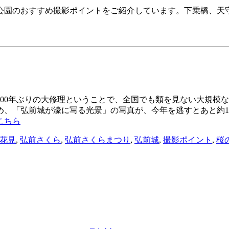
公園のおすすめ撮影ポイントをご紹介しています。下乗橋、天
00年ぶりの大修理ということで、全国でも類を見ない大規模
め、「弘前城が濠に写る光景」の写真が、今年を逃すとあと約1
こちら
花見
,
弘前さくら
,
弘前さくらまつり
,
弘前城
,
撮影ポイント
,
桜