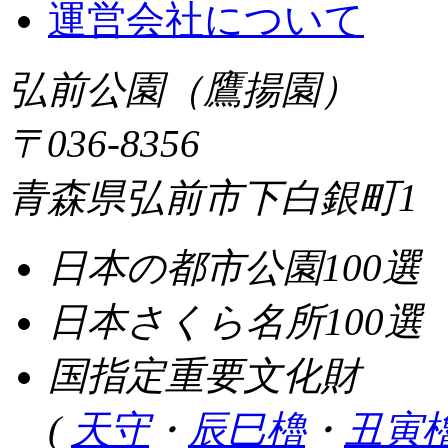
運営会社について
弘前公園（鷹揚園）
〒036-8356
青森県弘前市下白銀町1
日本の都市公園100選
日本さくら名所100選
国指定重要文化財
(
天守
・
辰巳櫓
・
丑寅