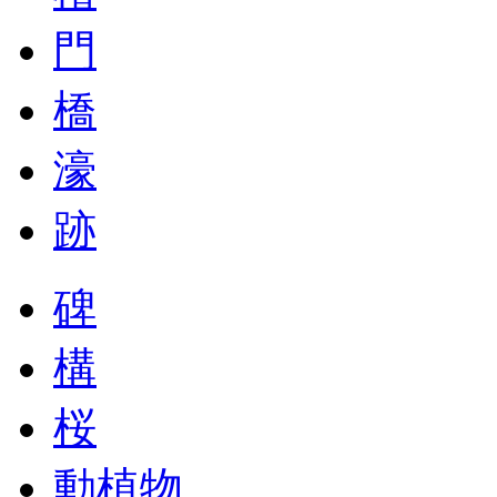
門
橋
濠
跡
碑
構
桜
動植物