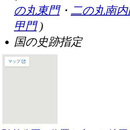
の丸東門
・
二の丸南内
甲門
)
国の史跡指定