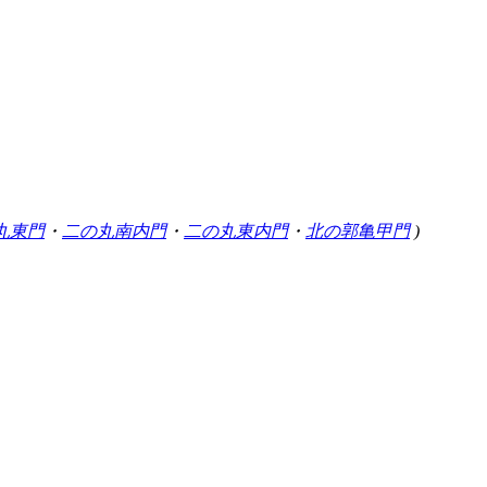
丸東門
・
二の丸南内門
・
二の丸東内門
・
北の郭亀甲門
)