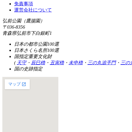
免責事項
運営会社について
弘前公園（鷹揚園）
〒036-8356
青森県弘前市下白銀町1
日本の都市公園100選
日本さくら名所100選
国指定重要文化財
(
天守
・
辰巳櫓
・
丑寅櫓
・
未申櫓
・
三の丸追手門
・
三の
国の史跡指定