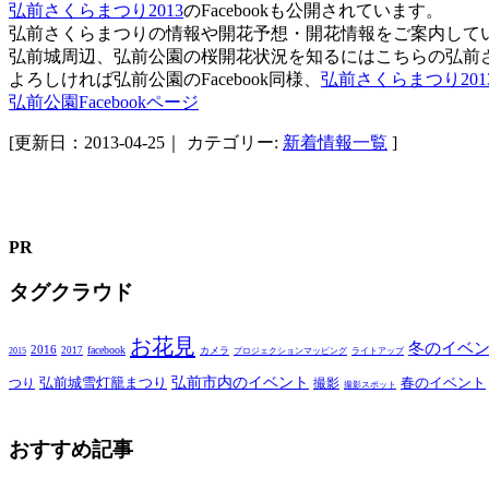
弘前さくらまつり2013
のFacebookも公開されています。
弘前さくらまつりの情報や開花予想・開花情報をご案内して
弘前城周辺、弘前公園の桜開花状況を知るにはこちらの弘前さくら
よろしければ弘前公園のFacebook同様、
弘前さくらまつり201
弘前公園Facebookページ
[更新日：2013-04-25｜
カテゴリー:
新着情報一覧
]
PR
タグクラウド
お花見
冬のイベ
2016
facebook
2017
カメラ
2015
プロジェクションマッピング
ライトアップ
弘前市内のイベント
弘前城雪灯籠まつり
春のイベント
つり
撮影
撮影スポット
おすすめ記事