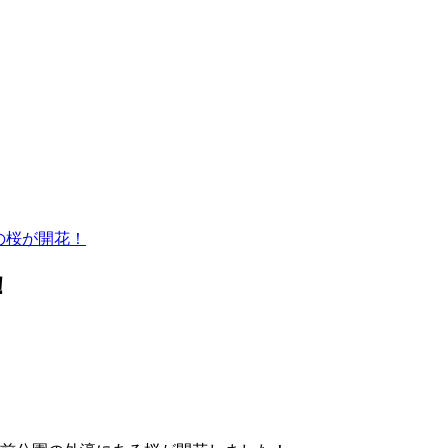
濠の桜が開花！
！