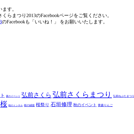
います。
まつり2013のFacebookページをご覧ください。
3
のFacebookも「いいね！」 をお願いいたします。
弘前さくらまつり
弘前さくら
ント
弘前ねぷたまつ
夏のイベント
桜
石垣修理
桜祭り
秋のイベント
青森りんご
桜の絨毯
桜のトンネル