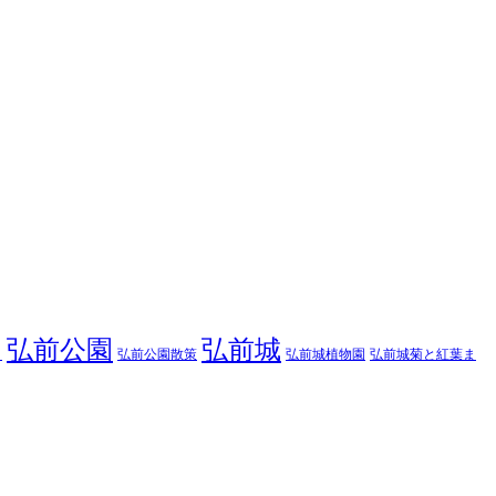
弘前公園
弘前城
弘前公園散策
弘前城菊と紅葉ま
弘前城植物園
り