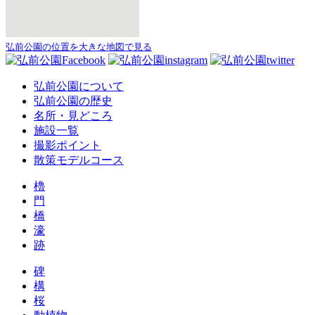
弘前公園の位置を大きな地図で見る
弘前公園について
弘前公園の歴史
名所・見どころ
施設一覧
撮影ポイント
散策モデルコース
櫓
門
橋
濠
跡
碑
構
桜