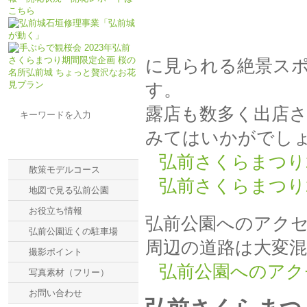
に見られる絶景ス
す。
露店も数多く出店
みてはいかがでし
メニュー一覧
弘前さくらまつり2
散策モデルコース
弘前さくらまつり2
地図で見る弘前公園
お役立ち情報
弘前公園へのアク
弘前公園近くの駐車場
周辺の道路は大変
撮影ポイント
弘前公園へのアク
写真素材（フリー）
お問い合わせ