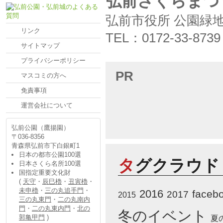
弘前さくらまつ
弘前市役所 公園緑
リンク
TEL：0172-33-8739
サイトマップ
プライバシーポリシー
PR
マスコミの方へ
免責事項
運営会社について
弘前公園（鷹揚園）
〒036-8356
青森県弘前市下白銀町1
日本の都市公園100選
タグクラウド
日本さくら名所100選
国指定重要文化財
(
天守
・
辰巳櫓
・
丑寅櫓
・
未申櫓
・
三の丸追手門
・
2016
faceb
2017
2015
三の丸東門
・
二の丸南内
門
・
二の丸東内門
・
北の
冬のイベント
郭亀甲門
)
夏