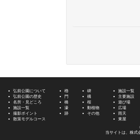
弘前公園について
櫓
碑
施設一覧
弘前公園の歴史
門
構
主要施設
名所・見どころ
橋
桜
遊び場
施設一覧
濠
動植物
広場
撮影ポイント
跡
その他
雨天
散策モデルコース
東屋
当サイトは、株式