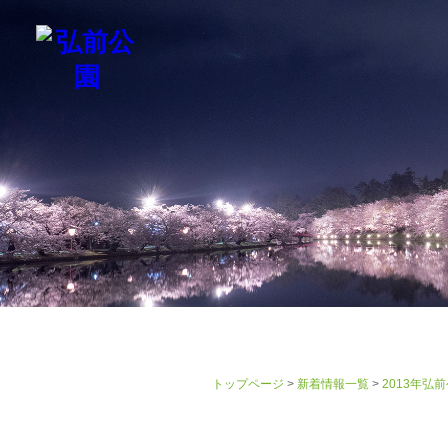
弘前公園について
歴史
名所・見ど
トップページ
>
新着情報一覧
>
2013年弘
2013年弘前公園の桜の開花予想