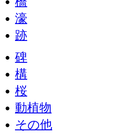
橋
濠
跡
碑
構
桜
動植物
その他