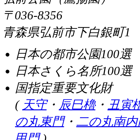
〒036-8356
青森県弘前市下白銀町1
日本の都市公園100選
日本さくら名所100選
国指定重要文化財
(
天守
・
辰巳櫓
・
丑寅
の丸東門
・
二の丸南内
甲門
)