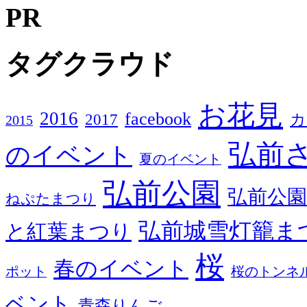
PR
タグクラウド
お花見
2016
facebook
2017
カ
2015
弘前
のイベント
夏のイベント
弘前公園
弘前公園
ねぷたまつり
弘前城雪灯籠ま
と紅葉まつり
桜
春のイベント
ポット
桜のトンネ
ベント
青森りんご