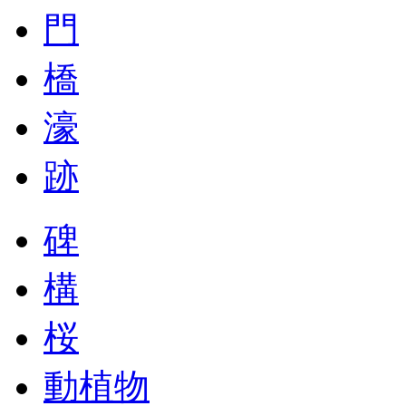
門
橋
濠
跡
碑
構
桜
動植物