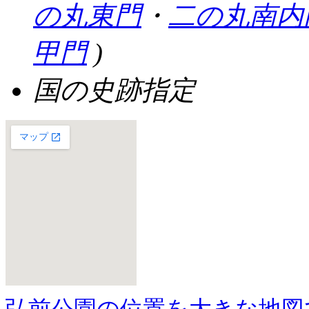
の丸東門
・
二の丸南内
甲門
)
国の史跡指定