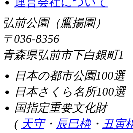
運営会社について
弘前公園（鷹揚園）
〒036-8356
青森県弘前市下白銀町1
日本の都市公園100選
日本さくら名所100選
国指定重要文化財
(
天守
・
辰巳櫓
・
丑寅