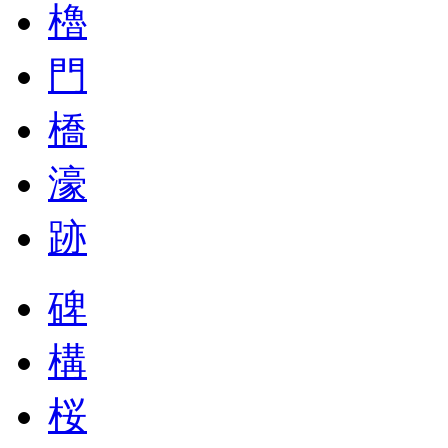
櫓
門
橋
濠
跡
碑
構
桜