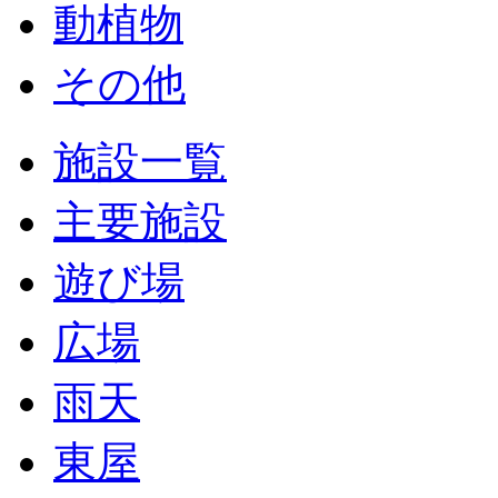
動植物
その他
施設一覧
主要施設
遊び場
広場
雨天
東屋