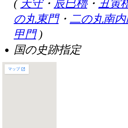
(
天守
・
辰巳櫓
・
丑寅
の丸東門
・
二の丸南内
甲門
)
国の史跡指定