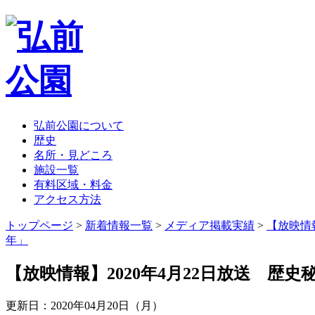
弘前公園について
歴史
名所・見どころ
施設一覧
有料区域・料金
アクセス方法
トップページ
>
新着情報一覧
>
メディア掲載実績
>
【放映情報
年」
【放映情報】2020年4月22日放送 歴
更新日：2020年04月20日（月）