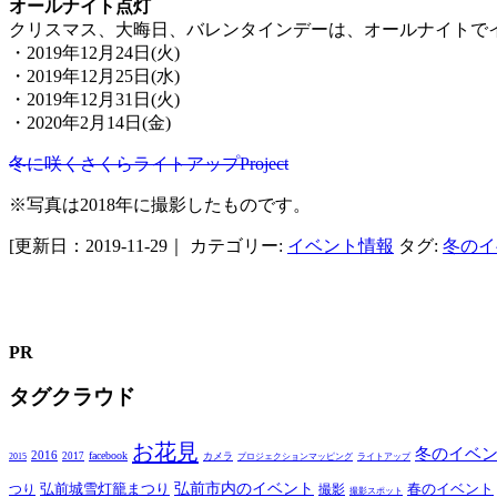
オールナイト点灯
クリスマス、大晦日、バレンタインデーは、オールナイトで
・2019年12月24日(火)
・2019年12月25日(水)
・2019年12月31日(火)
・2020年2月14日(金)
冬に咲くさくらライトアップProject
※写真は2018年に撮影したものです。
[更新日：2019-11-29｜
カテゴリー:
イベント情報
タグ:
冬のイ
PR
タグクラウド
お花見
冬のイベ
2016
facebook
2017
カメラ
2015
プロジェクションマッピング
ライトアップ
弘前市内のイベント
弘前城雪灯籠まつり
春のイベント
つり
撮影
撮影スポット