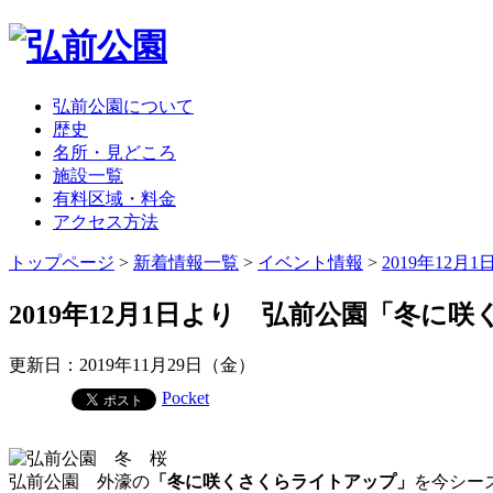
弘前公園について
歴史
名所・見どころ
施設一覧
有料区域・料金
アクセス方法
トップページ
>
新着情報一覧
>
イベント情報
>
2019年12
2019年12月1日より 弘前公園「冬に
更新日：2019年11月29日（金）
Pocket
弘前公園 外濠の
「冬に咲くさくらライトアップ」
を今シー