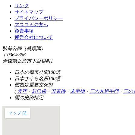
リンク
サイトマップ
プライバシーポリシー
マスコミの方へ
免責事項
運営会社について
弘前公園（鷹揚園）
〒036-8356
青森県弘前市下白銀町1
日本の都市公園100選
日本さくら名所100選
国指定重要文化財
(
天守
・
辰巳櫓
・
丑寅櫓
・
未申櫓
・
三の丸追手門
・
三の
国の史跡指定