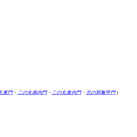
丸東門
・
二の丸南内門
・
二の丸東内門
・
北の郭亀甲門
)