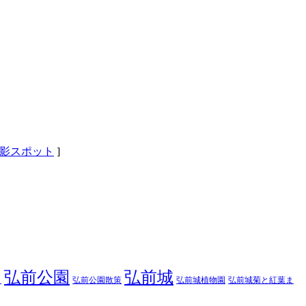
影スポット
]
弘前公園
弘前城
弘前公園散策
弘前城菊と紅葉ま
弘前城植物園
り