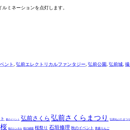
イルミネーションを点灯します。
ベント
,
弘前エレクトリカルファンタジー
,
弘前公園
,
弘前城
,
撮
弘前さくらまつり
弘前さくら
ント
弘前ねぷたまつ
夏のイベント
桜
石垣修理
桜祭り
秋のイベント
青森りんご
桜の絨毯
桜のトンネル