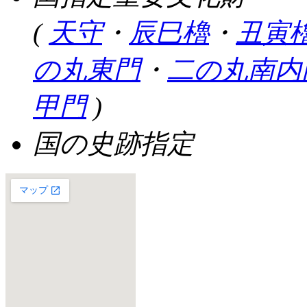
(
天守
・
辰巳櫓
・
丑寅
の丸東門
・
二の丸南内
甲門
)
国の史跡指定