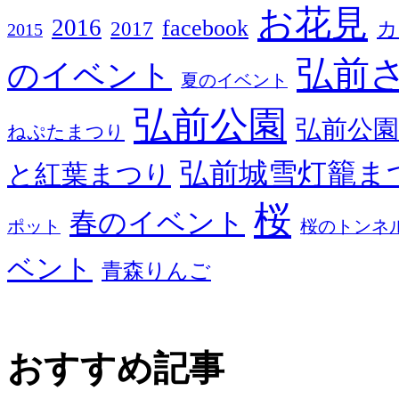
お花見
2016
facebook
2017
カ
2015
弘前
のイベント
夏のイベント
弘前公園
弘前公園
ねぷたまつり
弘前城雪灯籠ま
と紅葉まつり
桜
春のイベント
ポット
桜のトンネ
ベント
青森りんご
おすすめ記事