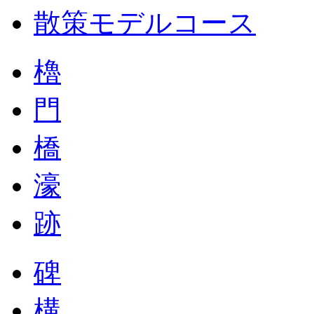
散策モデルコース
櫓
門
橋
濠
跡
碑
構