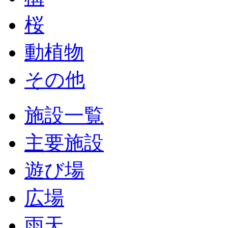
桜
動植物
その他
施設一覧
主要施設
遊び場
広場
雨天