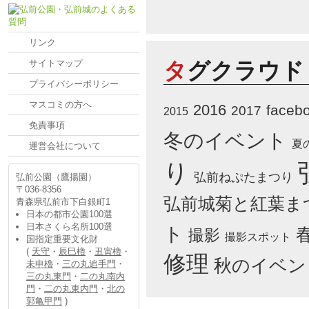
リンク
サイトマップ
タグクラウド
プライバシーポリシー
マスコミの方へ
2016
faceb
2017
2015
免責事項
冬のイベント
夏
運営会社について
り
弘前ねぷたまつり
弘前公園（鷹揚園）
〒036-8356
弘前城菊と紅葉ま
青森県弘前市下白銀町1
日本の都市公園100選
日本さくら名所100選
ト
撮影
撮影スポット
国指定重要文化財
(
天守
・
辰巳櫓
・
丑寅櫓
・
修理
秋のイベン
未申櫓
・
三の丸追手門
・
三の丸東門
・
二の丸南内
門
・
二の丸東内門
・
北の
郭亀甲門
)