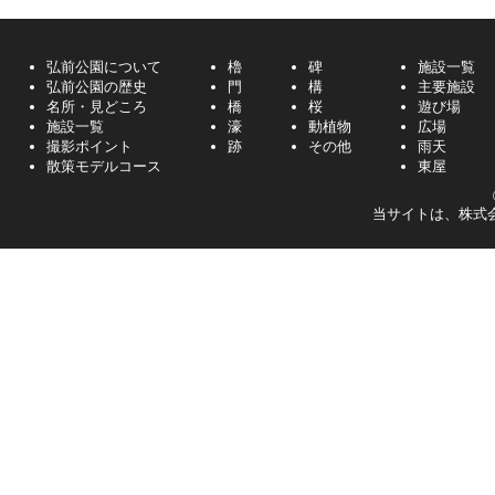
弘前公園について
櫓
碑
施設一覧
弘前公園の歴史
門
構
主要施設
名所・見どころ
橋
桜
遊び場
施設一覧
濠
動植物
広場
撮影ポイント
跡
その他
雨天
散策モデルコース
東屋
当サイトは、株式