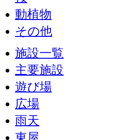
動植物
その他
施設一覧
主要施設
遊び場
広場
雨天
東屋