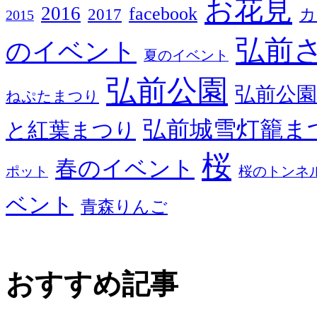
お花見
2016
facebook
2017
カ
2015
弘前
のイベント
夏のイベント
弘前公園
弘前公園
ねぷたまつり
弘前城雪灯籠ま
と紅葉まつり
桜
春のイベント
ポット
桜のトンネ
ベント
青森りんご
おすすめ記事