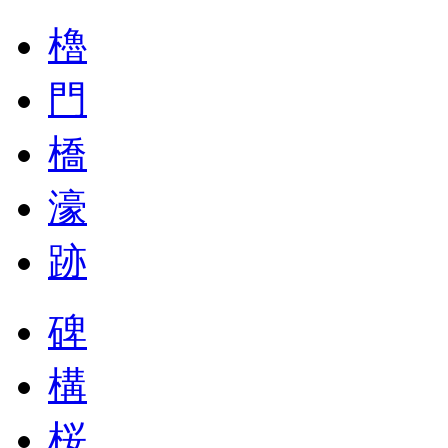
櫓
門
橋
濠
跡
碑
構
桜