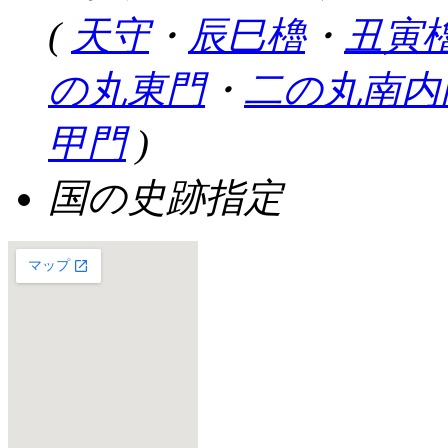
(
天守
・
辰巳櫓
・
丑寅
の丸東門
・
二の丸南内
甲門
)
国の史跡指定