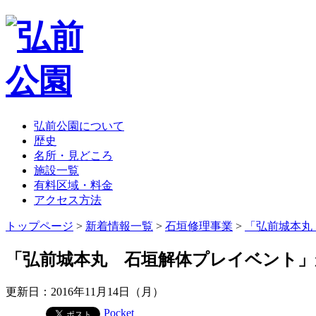
弘前公園について
歴史
名所・見どころ
施設一覧
有料区域・料金
アクセス方法
トップページ
>
新着情報一覧
>
石垣修理事業
>
「弘前城本丸
「弘前城本丸 石垣解体プレイベント
更新日：2016年11月14日（月）
Pocket