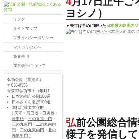
4月17日正午ごろの桜の様子（日本最大幹周のソメイ
ヨシノ）
リンク
▼去年は早めに咲いた
日本最大幹周のソ
サイトマップ
プライバシーポリシー
マスコミの方へ
免責事項
運営会社について
弘前公園（鷹揚園）
〒036-8356
青森県弘前市下白銀町1
日本の都市公園100選
日本さくら名所100選
国指定重要文化財
(
天守
・
辰巳櫓
・
丑寅櫓
・
未申櫓
・
三の丸追手門
・
弘前公園総合情報サイトではこれからも弘前公園の
三の丸東門
・
二の丸南内
門
・
二の丸東内門
・
北の
様子を発信して
郭亀甲門
)