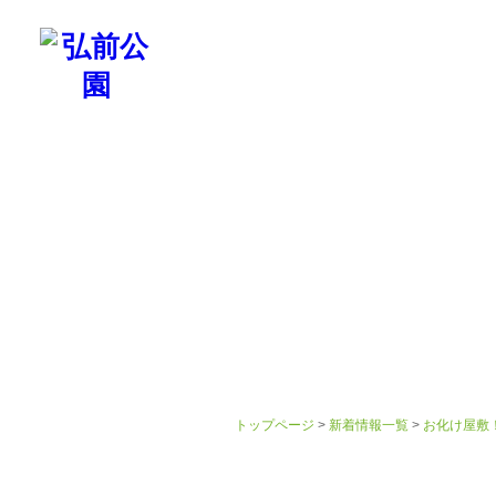
弘前公園について
歴史
名所・見ど
トップページ
>
新着情報一覧
>
お化け屋敷！
お化け屋敷！さくらまつりの出店