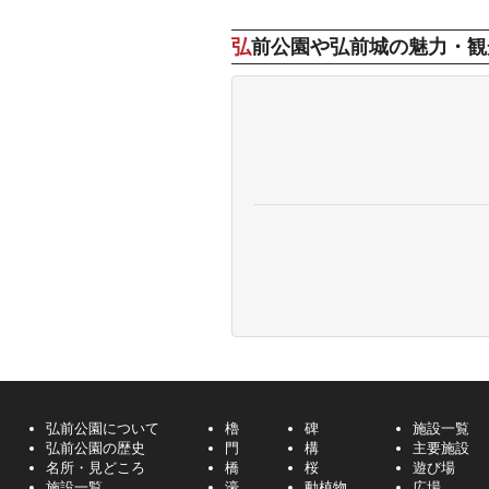
弘前公園や弘前城の魅力・観
弘前公園について
櫓
碑
施設一覧
弘前公園の歴史
門
構
主要施設
名所・見どころ
橋
桜
遊び場
施設一覧
濠
動植物
広場