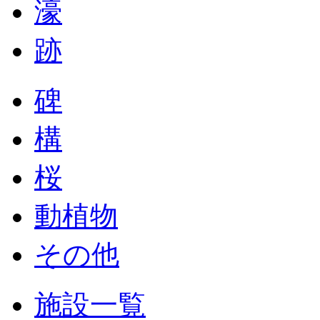
濠
跡
碑
構
桜
動植物
その他
施設一覧