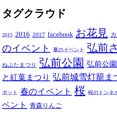
タグクラウド
お花見
2016
facebook
2017
カ
2015
弘前
のイベント
夏のイベント
弘前公園
弘前公園
ねぷたまつり
弘前城雪灯籠ま
と紅葉まつり
桜
春のイベント
ポット
桜のトンネ
ベント
青森りんご