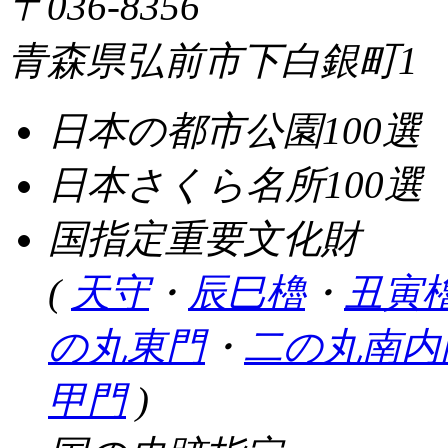
〒036-8356
青森県弘前市下白銀町1
日本の都市公園100選
日本さくら名所100選
国指定重要文化財
(
天守
・
辰巳櫓
・
丑寅
の丸東門
・
二の丸南内
甲門
)