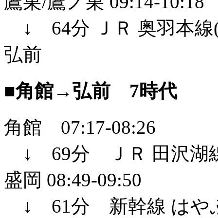
鷹巣/鷹ノ巣 09:14-10:18
↓ 64分 ＪＲ 奥羽本線
弘前
■角館→弘前 7時代
角館 07:17-08:26
↓ 69分 ＪＲ 田沢湖線
盛岡 08:49-09:50
↓ 61分 新幹線 はやぶ