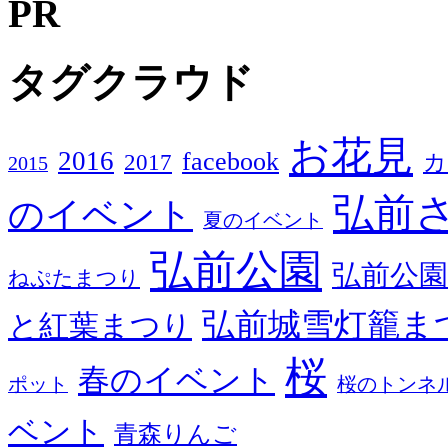
PR
タグクラウド
お花見
2016
facebook
2017
カ
2015
弘前
のイベント
夏のイベント
弘前公園
弘前公園
ねぷたまつり
弘前城雪灯籠ま
と紅葉まつり
桜
春のイベント
ポット
桜のトンネ
ベント
青森りんご