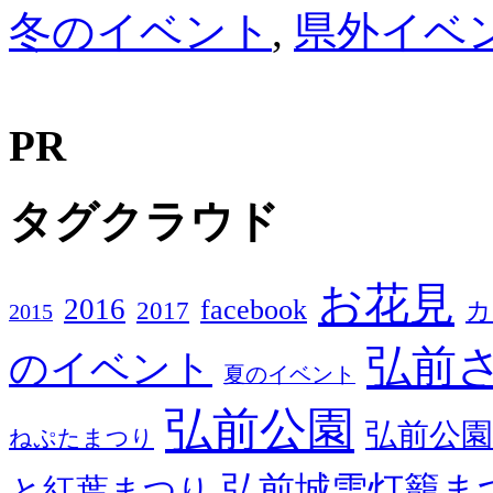
冬のイベント
,
県外イベ
PR
タグクラウド
お花見
2016
facebook
2017
カ
2015
弘前
のイベント
夏のイベント
弘前公園
弘前公園
ねぷたまつり
弘前城雪灯籠ま
と紅葉まつり