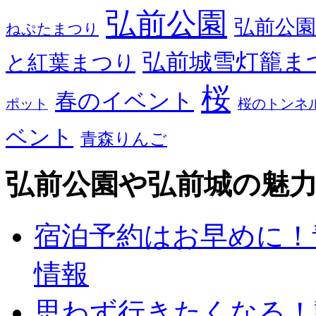
弘前公園
弘前公園
ねぷたまつり
弘前城雪灯籠ま
と紅葉まつり
桜
春のイベント
ポット
桜のトンネ
ベント
青森りんご
弘前公園や弘前城の魅
宿泊予約はお早めに！
情報
思わず行きたくなる！