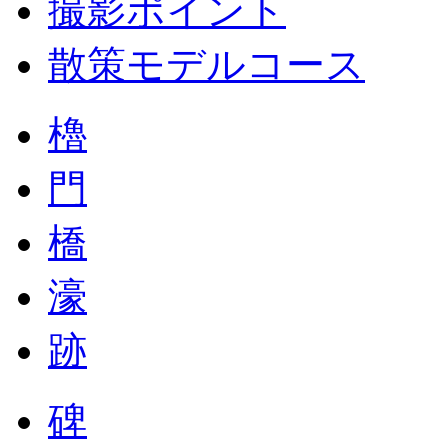
撮影ポイント
散策モデルコース
櫓
門
橋
濠
跡
碑