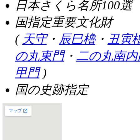
日本さくら名所100選
国指定重要文化財
(
天守
・
辰巳櫓
・
丑寅
の丸東門
・
二の丸南内
甲門
)
国の史跡指定