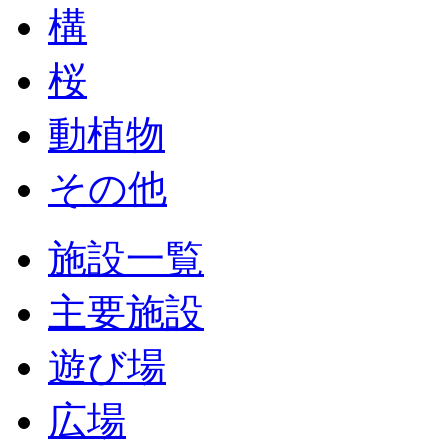
構
桜
動植物
その他
施設一覧
主要施設
遊び場
広場