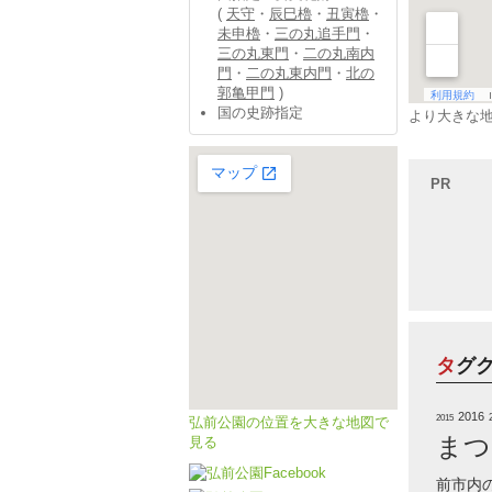
(
天守
・
辰巳櫓
・
丑寅櫓
・
未申櫓
・
三の丸追手門
・
三の丸東門
・
二の丸南内
門
・
二の丸東内門
・
北の
郭亀甲門
)
国の史跡指定
より大きな
PR
タグ
2016
2015
弘前公園の位置を大きな地図で
まつ
見る
前市内