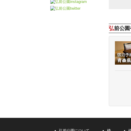
弘前公
弘前公園について
櫓