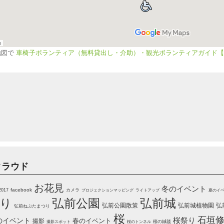
地図で
車椅子ボランティア（無料貸出し・介助）・観光ボランティアガイド【
クラウド
お花見
冬のイベント
2017
facebook
カメラ
プロジェクションマッピング
ライトアップ
夏のイ
弘前公園
弘前城
り
弘前公園散策
弘
弘前城植物園
弘前ねぷたまつり
桜
石垣
のイベント
桜祭り
春のイベント
撮影
桜の絨毯
撮影スポット
桜のトンネル