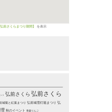
弘前さくらまつり期間】
を表示
弘前さくら
弘前さくら
ベント
弘
弘前城雪灯籠まつり
前城菊と紅葉まつり
修理
秋のイベント
青森りんご