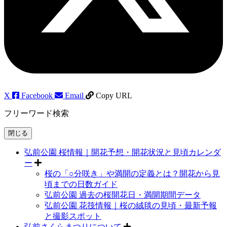
X
Facebook
Email
Copy URL
フリーワード検索
閉じる
弘前公園 桜情報｜開花予想・開花状況と見頃カレンダ
ー
桜の「○分咲き」や満開の定義とは？開花から見
頃までの日数ガイド
弘前公園 過去の桜開花日・満開期間データ
弘前公園 花筏情報｜桜の絨毯の見頃・最新予報
と撮影スポット
弘前さくらまつりについて