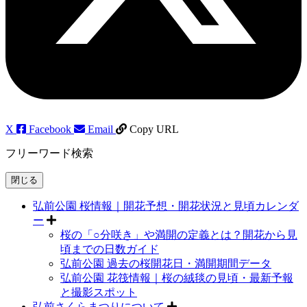
X
Facebook
Email
Copy URL
フリーワード検索
閉じる
弘前公園 桜情報｜開花予想・開花状況と見頃カレンダ
ー
桜の「○分咲き」や満開の定義とは？開花から見
頃までの日数ガイド
弘前公園 過去の桜開花日・満開期間データ
弘前公園 花筏情報｜桜の絨毯の見頃・最新予報
と撮影スポット
弘前さくらまつりについて