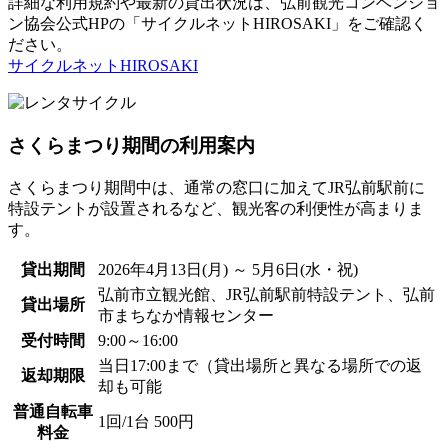
詳細な利用規約や最新の貸出状況は、弘前観光コンベンショ
ン協会公式HPの「サイクルネットHIROSAKI」をご確認く
ださい。
サイクルネットHIROSAKI
さくらまつり期間の利用案内
さくらまつり期間中は、通常の窓口に加えてJR弘前駅前に
特設テントが設置されるなど、観光客の利便性が高まりま
す。
貸出期間
2026年4月13日(月) ～ 5月6日(水・祝)
弘前市立観光館、JR弘前駅前特設テント、弘前
貸出場所
市まちなか情報センター
受付時間
9:00～16:00
当日17:00まで（貸出場所と異なる場所での返
返却期限
却も可能
普通自転車
1回/1台 500円
料金