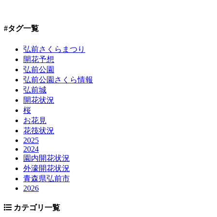
#タグ一覧
弘前さくらまつり
開花予想
弘前公園
弘前公園さくら情報
弘前城
開花状況
桜
お花見
花筏状況
2025
2024
園内開花状況
外濠開花状況
青森県弘前市
2026
カテゴリ一覧