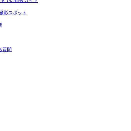
頃までの日数ガイド
撮影スポット
間
る質問