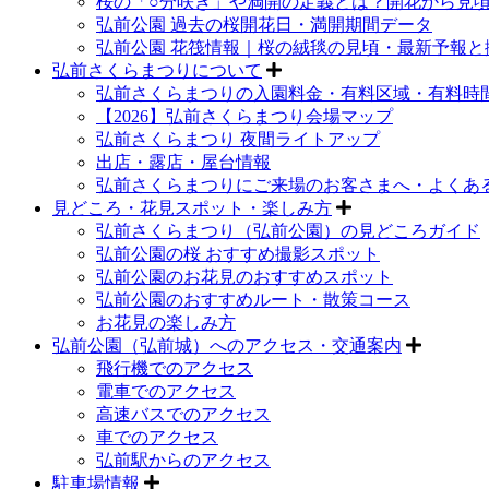
桜の「○分咲き」や満開の定義とは？開花から見
弘前公園 過去の桜開花日・満開期間データ
弘前公園 花筏情報｜桜の絨毯の見頃・最新予報と
弘前さくらまつりについて
弘前さくらまつりの入園料金・有料区域・有料時
【2026】弘前さくらまつり会場マップ
弘前さくらまつり 夜間ライトアップ
出店・露店・屋台情報
弘前さくらまつりにご来場のお客さまへ・よくあ
見どころ・花見スポット・楽しみ方
弘前さくらまつり（弘前公園）の見どころガイド
弘前公園の桜 おすすめ撮影スポット
弘前公園のお花見のおすすめスポット
弘前公園のおすすめルート・散策コース
お花見の楽しみ方
弘前公園（弘前城）へのアクセス・交通案内
飛行機でのアクセス
電車でのアクセス
高速バスでのアクセス
車でのアクセス
弘前駅からのアクセス
駐車場情報