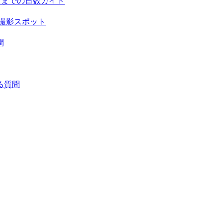
頃までの日数ガイド
撮影スポット
間
る質問