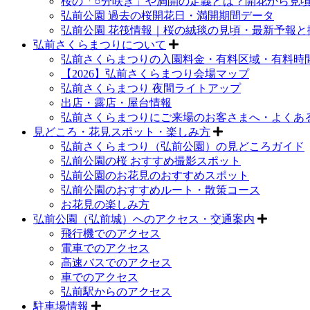
桜の「○分咲き」や満開の定義とは？開花から見
弘前公園 過去の桜開花日・満開期間データ
弘前公園 花筏情報｜桜の絨毯の見頃・最新予報と
弘前さくらまつりについて
弘前さくらまつりの入園料金・有料区域・有料時
【2026】弘前さくらまつり会場マップ
弘前さくらまつり 夜間ライトアップ
出店・露店・屋台情報
弘前さくらまつりにご来場のお客さまへ・よくあ
見どころ・花見スポット・楽しみ方
弘前さくらまつり（弘前公園）の見どころガイド
弘前公園の桜 おすすめ撮影スポット
弘前公園のお花見のおすすめスポット
弘前公園のおすすめルート・散策コース
お花見の楽しみ方
弘前公園（弘前城）へのアクセス・交通案内
飛行機でのアクセス
電車でのアクセス
高速バスでのアクセス
車でのアクセス
弘前駅からのアクセス
駐車場情報