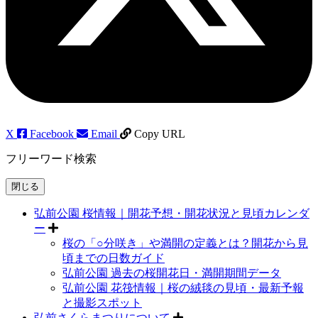
X
Facebook
Email
Copy URL
フリーワード検索
閉じる
弘前公園 桜情報｜開花予想・開花状況と見頃カレンダ
ー
桜の「○分咲き」や満開の定義とは？開花から見
頃までの日数ガイド
弘前公園 過去の桜開花日・満開期間データ
弘前公園 花筏情報｜桜の絨毯の見頃・最新予報
と撮影スポット
弘前さくらまつりについて