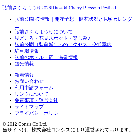
弘前さくらまつり2026
Hirosaki Cherry Blossom Festival
弘前公園 桜情報｜開花予想・開花状況と見頃カレンダ
ー
弘前さくらまつりについて
見どころ・花見スポット・楽しみ方
弘前公園（弘前城）へのアクセス・交通案内
駐車場情報
弘前のホテル・宿・温泉情報
観光情報
新着情報
お問い合わせ
利用申請フォーム
リンクについて
免責事項・運営会社
サイトマップ
プライバシーポリシー
© 2012 Consis.Co.Ltd.
当サイトは、株式会社コンシスにより運営されております。