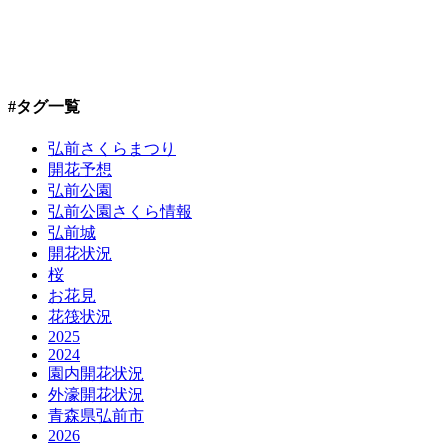
#タグ一覧
弘前さくらまつり
開花予想
弘前公園
弘前公園さくら情報
弘前城
開花状況
桜
お花見
花筏状況
2025
2024
園内開花状況
外濠開花状況
青森県弘前市
2026