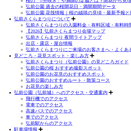
桜の「○分咲き」や満開の定義とは？開花から見
弘前公園 過去の桜開花日・満開期間データ
弘前公園 花筏情報｜桜の絨毯の見頃・最新予報と
弘前さくらまつりについて
弘前さくらまつりの入園料金・有料区域・有料時
【2026】弘前さくらまつり会場マップ
弘前さくらまつり 夜間ライトアップ
出店・露店・屋台情報
弘前さくらまつりにご来場のお客さまへ・よくあ
見どころ・花見スポット・楽しみ方
弘前さくらまつり（弘前公園）の見どころガイド
弘前公園の桜 おすすめ撮影スポット
弘前公園のお花見のおすすめスポット
弘前公園のおすすめルート・散策コース
お花見の楽しみ方
弘前公園（弘前城）へのアクセス・交通案内
飛行機でのアクセス
電車でのアクセス
高速バスでのアクセス
車でのアクセス
弘前駅からのアクセス
駐車場情報