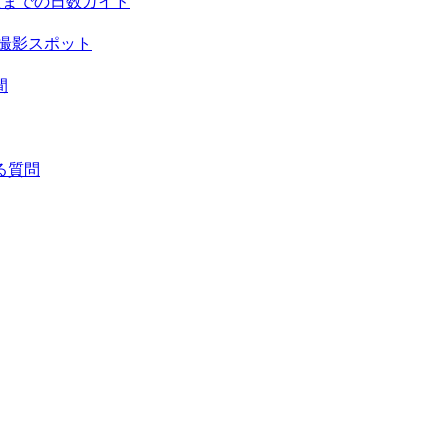
頃までの日数ガイド
撮影スポット
間
る質問