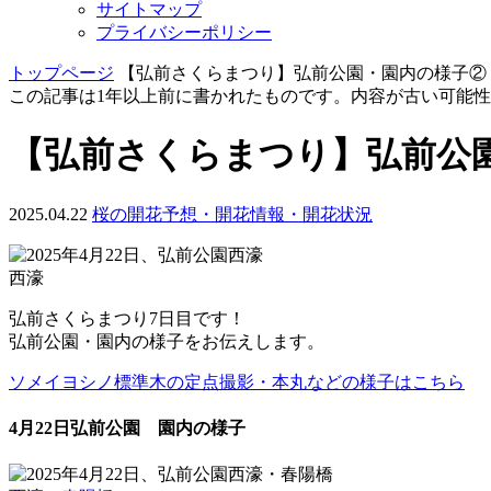
サイトマップ
プライバシーポリシー
トップページ
【弘前さくらまつり】弘前公園・園内の様子②（2
この記事は1年以上前に書かれたものです。内容が古い可能
【弘前さくらまつり】弘前公園・
2025.04.22
桜の開花予想・開花情報・開花状況
西濠
弘前さくらまつり7日目です！
弘前公園・園内の様子をお伝えします。
ソメイヨシノ標準木の定点撮影・本丸などの様子はこちら
4月22日弘前公園 園内の様子