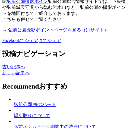
弘前公園総合情報サイトでは、下乗橋
や弘前城天守閣から臨む岩木山など、弘前公園の撮影ポイン
トを地図付きでご紹介しております。
こちらも併せてご覧ください！
→ 弘前公園撮影ポイントページを見る（別サイト）
Facebookでシェア
Xでシェア
投稿ナビゲーション
古い記事へ
新しい記事へ
Recommend
おすすめ
弘前公園 桜のハート
場所取りについて
弘前さくらまつり期間中の渋滞について