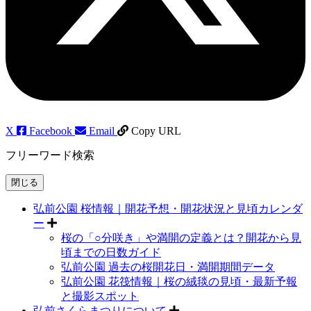
X
Facebook
Email
Copy URL
フリーワード検索
閉じる
弘前公園 桜情報｜開花予想・開花状況と見頃カレンダ
ー
桜の「○分咲き」や満開の定義とは？開花から見
頃までの日数ガイド
弘前公園 過去の桜開花日・満開期間データ
弘前公園 花筏情報｜桜の絨毯の見頃・最新予報
と撮影スポット
弘前さくらまつりについて