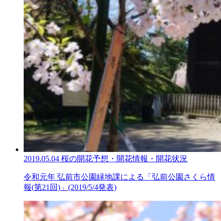
2019.05.04
桜の開花予想・開花情報・開花状況
令和元年 弘前市公園緑地課による「弘前公園さくら情
報(第21回)」(2019/5/4発表)