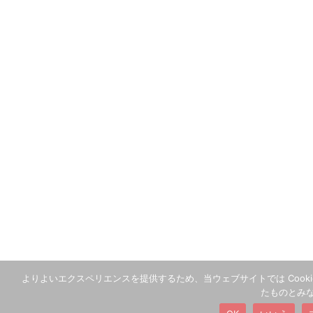
よりよいエクスペリエンスを提供するため、当ウェブサイトでは Cooki
たものとみ