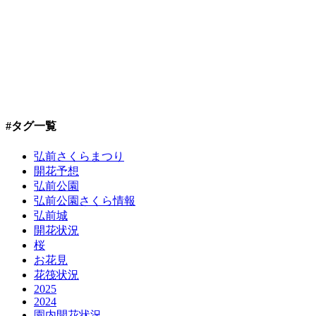
#タグ一覧
弘前さくらまつり
開花予想
弘前公園
弘前公園さくら情報
弘前城
開花状況
桜
お花見
花筏状況
2025
2024
園内開花状況