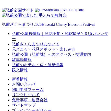
弘前さくらまつり2026
Hirosaki Cherry Blossom Festival
弘前公園 桜情報｜開花予想・開花状況と見頃カレンダ
ー
弘前さくらまつりについて
見どころ・花見スポット・楽しみ方
弘前公園（弘前城）へのアクセス・交通案内
駐車場情報
弘前のホテル・宿・温泉情報
観光情報
新着情報
お問い合わせ
利用申請フォーム
リンクについて
免責事項・運営会社
サイトマップ
プライバシーポリシー