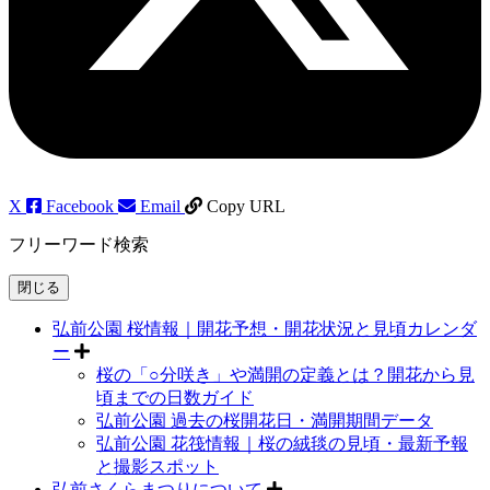
X
Facebook
Email
Copy URL
フリーワード検索
閉じる
弘前公園 桜情報｜開花予想・開花状況と見頃カレンダ
ー
桜の「○分咲き」や満開の定義とは？開花から見
頃までの日数ガイド
弘前公園 過去の桜開花日・満開期間データ
弘前公園 花筏情報｜桜の絨毯の見頃・最新予報
と撮影スポット
弘前さくらまつりについて