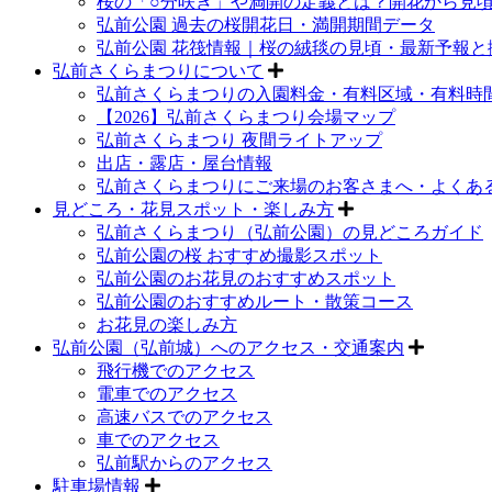
桜の「○分咲き」や満開の定義とは？開花から見
弘前公園 過去の桜開花日・満開期間データ
弘前公園 花筏情報｜桜の絨毯の見頃・最新予報と
弘前さくらまつりについて
弘前さくらまつりの入園料金・有料区域・有料時
【2026】弘前さくらまつり会場マップ
弘前さくらまつり 夜間ライトアップ
出店・露店・屋台情報
弘前さくらまつりにご来場のお客さまへ・よくあ
見どころ・花見スポット・楽しみ方
弘前さくらまつり（弘前公園）の見どころガイド
弘前公園の桜 おすすめ撮影スポット
弘前公園のお花見のおすすめスポット
弘前公園のおすすめルート・散策コース
お花見の楽しみ方
弘前公園（弘前城）へのアクセス・交通案内
飛行機でのアクセス
電車でのアクセス
高速バスでのアクセス
車でのアクセス
弘前駅からのアクセス
駐車場情報