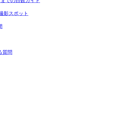
頃までの日数ガイド
撮影スポット
間
る質問