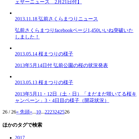
ェザーニュース 2月21日付】
2013.11.18
弘前さくらまつりニュース
弘前さくらまつりfacebookページ1,450いいね突破いた
しました！
2013.05.14
桜まつりの様子
2013年5月14日付 弘前公園の桜の状況発表
2013.05.13
桜まつりの様子
2013年5月11・12日（土・日）「まだまだ咲いてる桜キ
ャンペーン」3・4日目の様子（開花状況）
26 / 26
« 先頭
«
...
10
...
22
23
24
25
26
ほかのタグで検索
2017