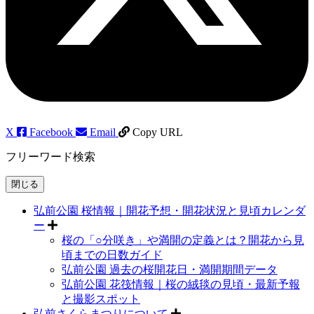
X
Facebook
Email
Copy URL
フリーワード検索
閉じる
弘前公園 桜情報｜開花予想・開花状況と見頃カレンダ
ー
桜の「○分咲き」や満開の定義とは？開花から見
頃までの日数ガイド
弘前公園 過去の桜開花日・満開期間データ
弘前公園 花筏情報｜桜の絨毯の見頃・最新予報
と撮影スポット
弘前さくらまつりについて