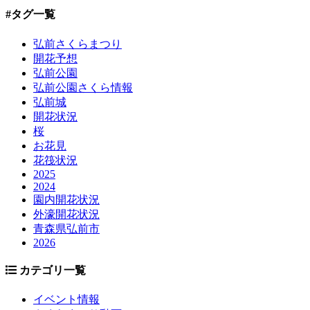
#タグ一覧
弘前さくらまつり
開花予想
弘前公園
弘前公園さくら情報
弘前城
開花状況
桜
お花見
花筏状況
2025
2024
園内開花状況
外濠開花状況
青森県弘前市
2026
カテゴリ一覧
イベント情報