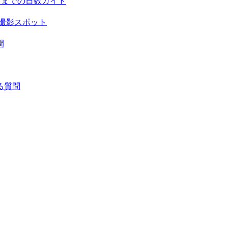
頃までの日数ガイド
撮影スポット
間
る質問