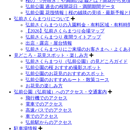
桜の「○分咲き」や満開の定義とは？開花から見
弘前公園 過去の桜開花日・満開期間データ
弘前公園 花筏情報｜桜の絨毯の見頃・最新予報と
弘前さくらまつりについて
弘前さくらまつりの入園料金・有料区域・有料時
【2026】弘前さくらまつり会場マップ
弘前さくらまつり 夜間ライトアップ
出店・露店・屋台情報
弘前さくらまつりにご来場のお客さまへ・よくあ
見どころ・花見スポット・楽しみ方
弘前さくらまつり（弘前公園）の見どころガイド
弘前公園の桜 おすすめ撮影スポット
弘前公園のお花見のおすすめスポット
弘前公園のおすすめルート・散策コース
お花見の楽しみ方
弘前公園（弘前城）へのアクセス・交通案内
飛行機でのアクセス
電車でのアクセス
高速バスでのアクセス
車でのアクセス
弘前駅からのアクセス
駐車場情報