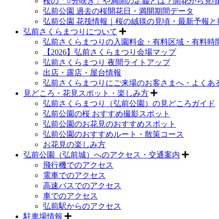
桜の「○分咲き」や満開の定義とは？開花から見
弘前公園 過去の桜開花日・満開期間データ
弘前公園 花筏情報｜桜の絨毯の見頃・最新予報と
弘前さくらまつりについて
弘前さくらまつりの入園料金・有料区域・有料時
【2026】弘前さくらまつり会場マップ
弘前さくらまつり 夜間ライトアップ
出店・露店・屋台情報
弘前さくらまつりにご来場のお客さまへ・よくあ
見どころ・花見スポット・楽しみ方
弘前さくらまつり（弘前公園）の見どころガイド
弘前公園の桜 おすすめ撮影スポット
弘前公園のお花見のおすすめスポット
弘前公園のおすすめルート・散策コース
お花見の楽しみ方
弘前公園（弘前城）へのアクセス・交通案内
飛行機でのアクセス
電車でのアクセス
高速バスでのアクセス
車でのアクセス
弘前駅からのアクセス
駐車場情報