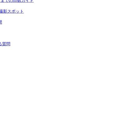
頃までの日数ガイド
撮影スポット
間
る質問