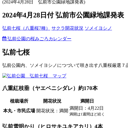
(2024年4月28日 弘前市公園緑地課発表)
2024年4月28日付 弘前市公園緑地課
弘前七桜（八重桜7種）
サクラ開花状況
ソメイヨシノ
弘前公園の桜みごろカレンダー
弘前七桜
弘前公園内、ソメイヨシノにつづいて咲き出す八重桜厳選７
八重紅枝垂（ヤエベニシダレ）約170本
植栽場所
開花状況
満開日
満開日：
4月22日
本丸・市民広場
開花状況：
満開
満開は1週間ほど続く
弘前雪明かり（ヒロサキユキアカリ）4本