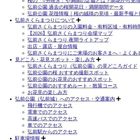
桜の「○分咲き」や満開の定義とは？開花から見
弘前公園 過去の桜開花日・満開期間データ
弘前公園 花筏情報｜桜の絨毯の見頃・最新予報と
弘前さくらまつりについて
弘前さくらまつりの入園料金・有料区域・有料時
【2026】弘前さくらまつり会場マップ
弘前さくらまつり 夜間ライトアップ
出店・露店・屋台情報
弘前さくらまつりにご来場のお客さまへ・よくあ
見どころ・花見スポット・楽しみ方
弘前さくらまつり（弘前公園）の見どころガイド
弘前公園の桜 おすすめ撮影スポット
弘前公園のお花見のおすすめスポット
弘前公園のおすすめルート・散策コース
お花見の楽しみ方
弘前公園（弘前城）へのアクセス・交通案内
飛行機でのアクセス
電車でのアクセス
高速バスでのアクセス
車でのアクセス
弘前駅からのアクセス
駐車場情報