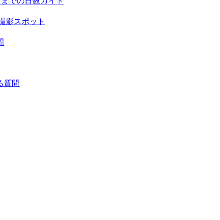
頃までの日数ガイド
撮影スポット
間
る質問