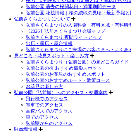
桜の「○分咲き」や満開の定義とは？開花から見
弘前公園 過去の桜開花日・満開期間データ
弘前公園 花筏情報｜桜の絨毯の見頃・最新予報と
弘前さくらまつりについて
弘前さくらまつりの入園料金・有料区域・有料時
【2026】弘前さくらまつり会場マップ
弘前さくらまつり 夜間ライトアップ
出店・露店・屋台情報
弘前さくらまつりにご来場のお客さまへ・よくあ
見どころ・花見スポット・楽しみ方
弘前さくらまつり（弘前公園）の見どころガイド
弘前公園の桜 おすすめ撮影スポット
弘前公園のお花見のおすすめスポット
弘前公園のおすすめルート・散策コース
お花見の楽しみ方
弘前公園（弘前城）へのアクセス・交通案内
飛行機でのアクセス
電車でのアクセス
高速バスでのアクセス
車でのアクセス
弘前駅からのアクセス
駐車場情報