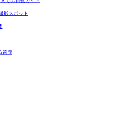
頃までの日数ガイド
撮影スポット
間
る質問