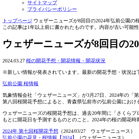
サイトマップ
プライバシーポリシー
トップページ
ウェザーニューズが8回目の2024年弘前公園の
この記事は1年以上前に書かれたものです。内容が古い可能
ウェザーニューズが8回目の2
2024.03.27
桜の開花予想・開花情報・開花状況
※新しい情報が発表されています。
最新の開花予想・状況は
弘前公園 桜情報
気象情報会社「ウェザーニューズ」が3月27日、2024年の
第八回桜開花予想によると、青森県弘前市の弘前公園におけ
ウェザーニューズの桜開花予想は、過去20年間に「さくらプ
もとに開花日を予測するものとのこと。2024年の桜の開花
2024年 第七回桜開花予想
（2024/03/27 ウェザーニュース）
弘前公園の花見・桜情報【2024】
（ウェザーニュース）