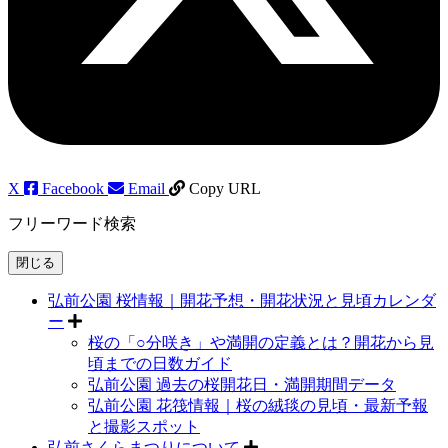
X
Facebook
Email
Copy URL
フリーワード検索
閉じる
弘前公園 桜情報｜開花予想・開花状況と見頃カレンダ
ー
桜の「○分咲き」や満開の定義とは？開花から見
頃までの日数ガイド
弘前公園 過去の桜開花日・満開期間データ
弘前公園 花筏情報｜桜の絨毯の見頃・最新予報
と撮影スポット
弘前さくらまつりについて