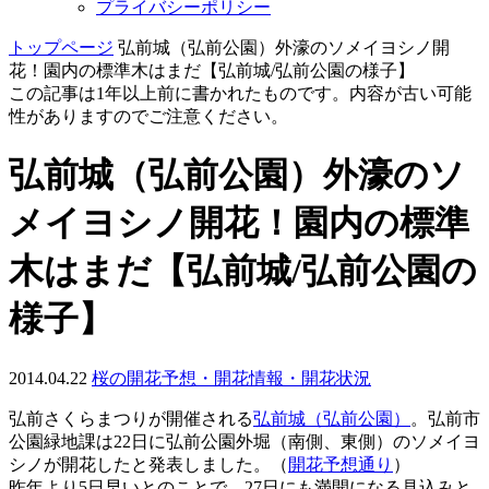
プライバシーポリシー
トップページ
弘前城（弘前公園）外濠のソメイヨシノ開
花！園内の標準木はまだ【弘前城/弘前公園の様子】
この記事は1年以上前に書かれたものです。内容が古い可能
性がありますのでご注意ください。
弘前城（弘前公園）外濠のソ
メイヨシノ開花！園内の標準
木はまだ【弘前城/弘前公園の
様子】
2014.04.22
桜の開花予想・開花情報・開花状況
弘前さくらまつりが開催される
弘前城（弘前公園）
。弘前市
公園緑地課は22日に弘前公園外堀（南側、東側）のソメイヨ
シノが開花したと発表しました。（
開花予想通り
）
昨年より5日早いとのことで、27日にも満開になる見込みと