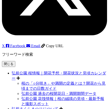
X
Facebook
Email
Copy URL
フリーワード検索
閉じる
弘前公園 桜情報｜開花予想・開花状況と見頃カレンダ
ー
桜の「○分咲き」や満開の定義とは？開花から見
頃までの日数ガイド
弘前公園 過去の桜開花日・満開期間データ
弘前公園 花筏情報｜桜の絨毯の見頃・最新予報
と撮影スポット
弘前さくらまつりについて