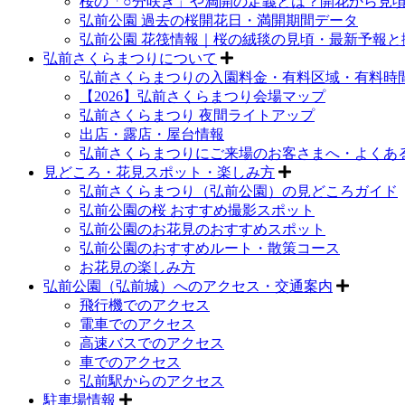
桜の「○分咲き」や満開の定義とは？開花から見
弘前公園 過去の桜開花日・満開期間データ
弘前公園 花筏情報｜桜の絨毯の見頃・最新予報と
弘前さくらまつりについて
弘前さくらまつりの入園料金・有料区域・有料時
【2026】弘前さくらまつり会場マップ
弘前さくらまつり 夜間ライトアップ
出店・露店・屋台情報
弘前さくらまつりにご来場のお客さまへ・よくあ
見どころ・花見スポット・楽しみ方
弘前さくらまつり（弘前公園）の見どころガイド
弘前公園の桜 おすすめ撮影スポット
弘前公園のお花見のおすすめスポット
弘前公園のおすすめルート・散策コース
お花見の楽しみ方
弘前公園（弘前城）へのアクセス・交通案内
飛行機でのアクセス
電車でのアクセス
高速バスでのアクセス
車でのアクセス
弘前駅からのアクセス
駐車場情報