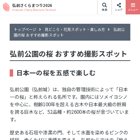
弘前さくらまつり2026
Hirosaki Cherry Blossom Festival
検索
シェア
メニュー
トップページ
見どころ・花見スポット・楽しみ方
弘前公
園の桜 おすすめ撮影スポット
弘前公園の桜 おすすめ撮影スポット
日本一の桜を五感で楽しむ
弘前公園（弘前城）は、独自の管理技術によって「日本
一の桜」と称えられる名所です。園内にはソメイヨシノ
を中心に、樹齢100年を超える古木や日本最大級の幹周
を誇る巨木など、52品種・約2600本の桜が息づいていま
す。
歴史ある石垣や漆黒の門、そして水面を染めるピンクの
絨毯。歩くたびに表情を変える、弘前ならではの「映え