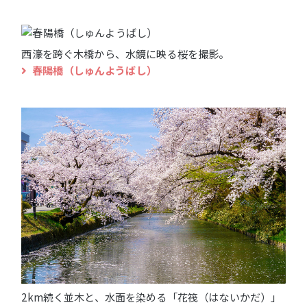
西濠を跨ぐ木橋から、水鏡に映る桜を撮影。
春陽橋（しゅんようばし）
2km続く並木と、水面を染める「花筏（はないかだ）」