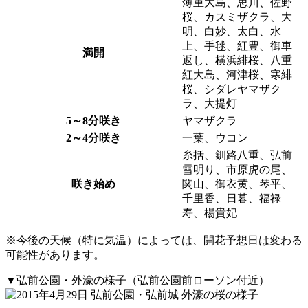
薄重大島、思川、佐野
桜、カスミザクラ、大
明、白妙、太白、水
上、手毬、紅豊、御車
満開
返し、横浜緋桜、八重
紅大島、河津桜、寒緋
桜、シダレヤマザク
ラ、大提灯
5～8分咲き
ヤマザクラ
2～4分咲き
一葉、ウコン
糸括、釧路八重、弘前
雪明り、市原虎の尾、
咲き始め
関山、御衣黄、琴平、
千里香、日暮、福禄
寿、楊貴妃
※今後の天候（特に気温）によっては、開花予想日は変わる
可能性があります。
▼弘前公園・外濠の様子（弘前公園前ローソン付近）