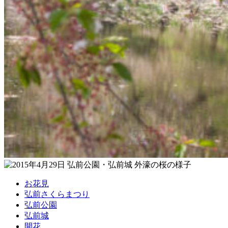
お花見
弘前さくらまつり
弘前公園
弘前城
開花