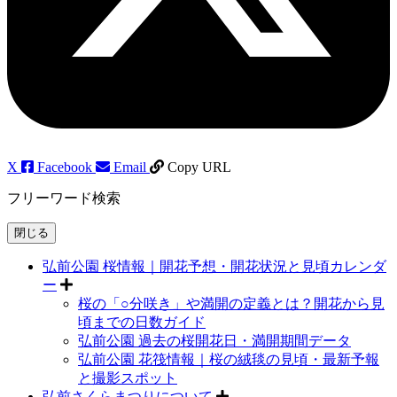
X
Facebook
Email
Copy URL
フリーワード検索
閉じる
弘前公園 桜情報｜開花予想・開花状況と見頃カレンダ
ー
桜の「○分咲き」や満開の定義とは？開花から見
頃までの日数ガイド
弘前公園 過去の桜開花日・満開期間データ
弘前公園 花筏情報｜桜の絨毯の見頃・最新予報
と撮影スポット
弘前さくらまつりについて