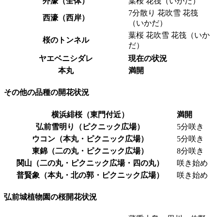
外濠（全体）
葉桜 花筏（いかだ）
7分散り 花吹雪 花筏
西濠（西岸）
（いかだ）
葉桜 花吹雪 花筏（いか
桜のトンネル
だ）
ヤエベニシダレ
現在の状況
本丸
満開
その他の品種の開花状況
横浜緋桜（東門付近）
満開
弘前雪明り（ピクニック広場）
5分咲き
ウコン（本丸・ピクニック広場）
5分咲き
東錦（二の丸・ピクニック広場）
8分咲き
関山（二の丸・ピクニック広場・四の丸）
咲き始め
普賢象（本丸・北の郭・ピクニック広場）
咲き始め
弘前城植物園の桜開花状況