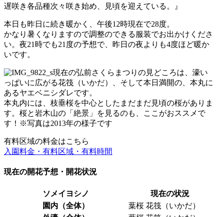
遅咲き各品種次々咲き始め、見頃を迎えている。』
本日も昨日に続き暖かく、午後12時現在で28度。
かなり暑くなりますので調整のできる服装でお出かけくださ
い。夜21時でも21度の予想で、昨日の夜よりも4度ほど暖か
いです。
現在の弘前さくらまつりの見どころは、濠い
っぱいに広がる花筏（いかだ）、そして本日満開の、本丸に
あるヤエベニシダレです。
本丸内には、枝垂桜を中心としたまだまだ見頃の桜がありま
す。桜と岩木山の「絶景」を見るのも、ここがおススメで
す！※写真は2013年の様子です
有料区域の料金はこちら
入園料金・有料区域・有料時間
現在の開花予想・開花状況
ソメイヨシノ
現在の状況
園内（全体）
葉桜 花筏（いかだ）